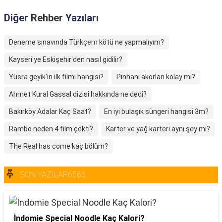
Diğer
Rehber
Yazıları
Deneme sınavında Türkçem kötü ne yapmalıyım?
Kayseri'ye Eskişehir'den nasıl gidilir?
Yüsra geyik'in ilk filmi hangisi?
Pinhani akorları kolay mı?
Ahmet Kural Gassal dizisi hakkında ne dedi?
Bakırköy Adalar Kaç Saat?
En iyi bulaşık süngeri hangisi 3m?
Rambo neden 4 film çekti?
Karter ve yağ karteri aynı şey mi?
The Real has come kaç bölüm?
SON YAZILAR6565
İndomie Special Noodle Kaç Kalori?