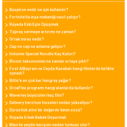
sadece zamanı göstermekle kalmayıp, fitness
takibi, çağrı bildirimleri, müzik kontrolü gibi
Buspiron nedir ne için kullanılır?
fonksiyonları da içinde barındırarak günümüz
Fortnite’da inşa mekaniği nasıl çalışır?
kadınının aktif yaşam tarzına uygun bir seçenek
Rüyada Eski Eşle Öpüşmek
sunar.
Tüpraş sermaye artırımı ne zaman?
Ortak miras nedir?
Daniel Klein Bayan Saat
Cap no cap ne anlama geliyor?
Daniel Klein, şıklık ve kaliteyi bir araya getiren
İndomie Special Noodle Kaç Kalori?
bayan saat modelleriyle bilinen bir markadır.
Bloom taksonomisi ne zaman ortaya çıktı?
Fırat AlBayram ve Ceyda Kasabalı hangi filmlerde birlikte
Minimalist tasarımları, zarif detayları ve kaliteli
oynadı?
malzemeleriyle Daniel Klein bayan saatleri,
Bitlis'e en çok kar hangi ay yağar?
kullanıcılarına tarz bir görünüm sunar.
OrcaFlex programı hangi alanlarda kullanılır?
Waverley büyücüleri kaç film?
Casio Bayan Saat
Delivery hero'nun hisseleri neden yükseliyor?
Casio, sağlamlığı ve fonksiyonelliği ile tanınan bir
Dürüstlük altın bir değerdir kimin sözü?
markadır. Casio bayan saat modelleri, dayanıklılık
Rüyada Erkek Bebek Doyurmak
ve şıklığı bir araya getirerek spor ve günlük
Mavi ile yeşilin karışımı neden turkuaz olur?