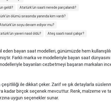
un geldi?
Atatürk'ün saati nerede parçalandı?
ürk'ün ölümü sırasında yanında kim vardı?
Atatürk'ün soyu devam ediyor mu?
atürk'ün yaveri nasıl öldü?
Ateş saati nasıl çalışır?
il eden bayan saat modelleri, günümüzde hem kullanışlıl
miştir. Farklı marka ve modelleriyle bayan saat dünyası
 modelleriyle bayanları cezbetmeyi başaran markaları inc
 çeşitliliği ile dikkat çeker. Zarif ve şık detaylarla süsl
ra kadar birçok seçenek mevcuttur. Renk, malzeme ve tas
tarzına uygun seçenekler sunar.