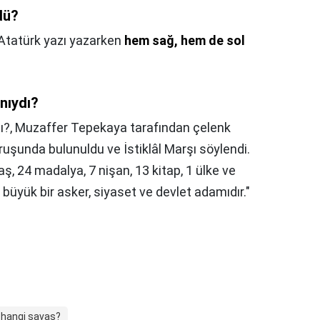
dü?
Atatürk yazı yazarken
hem sağ, hem de sol
nıydı?
ı?,
Muzaffer Tepekaya tarafından çelenk
uşunda bulunuldu ve İstiklâl Marşı söylendi.
ş, 24 madalya, 7 nişan, 13 kitap, 1 ülke ve
büyük bir asker, siyaset ve devlet adamıdır."
 hangi savaş?