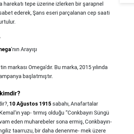
a harekatı tepe üzerine izlerken bir şarapnel
sabet ederek, Şans eseri parçalanan cep saati
rtulur.
?
mega
'nın Arayışı
tin markası Omega'dır. Bu marka, 2015 yılında
 kampanya başlatmıştır.
 kimdir?
ir?,
10 Ağustos 1915
sabahı, Anafartalar
emal'in yap- tırmış olduğu “Conkbayırı Süngü
evam eden muharebeler sona ermiş, Conkbayırı-
ngiliz taarruzu, bir daha denenme- mek üzere