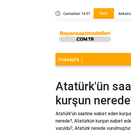
Yeni
ritmini nasıl ölçer?
Cumartesi 14:57
Askerce
Anasayfa
Atatürk'ün saa
kurşun nerede
Atatürk'ün saatine isabet eden kurşu
nerede?, Atatürkün kurşun isabet ede
vuruldu?, Atatürk nerede vurulmuştur