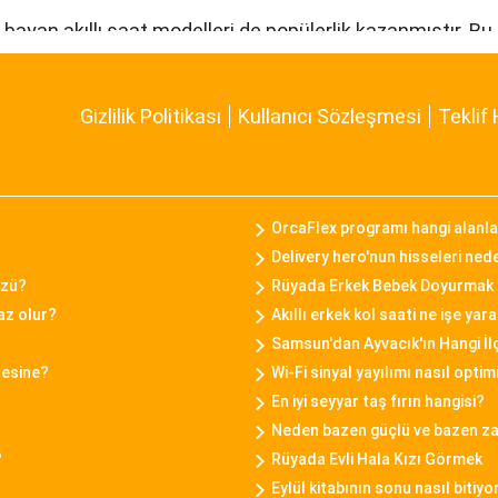
kte bayan akıllı saat modelleri de popülerlik kazanmıştır. 
akibi, çağrı bildirimleri, müzik kontrolü gibi fonksiyonları
 tarzına uygun bir seçenek sunar.
Gizlilik Politikası
Kullanıcı Sözleşmesi
Teklif 
 bir araya getiren bayan saat modelleriyle bilinen bir markad
iyle Daniel Klein bayan saatleri, kullanıcılarına tarz bir 
OrcaFlex programı hangi alanlar
Delivery hero'nun hisseleri ned
özü?
Rüyada Erkek Bebek Doyurmak
liği ile tanınan bir markadır. Casio bayan saat modelleri, d
uaz olur?
Akıllı erkek kol saati ne işe yar
anıma uygun seçenekler sunar.
Samsun'dan Ayvacık'ın Hangi İlç
nesine?
Wi-Fi sinyal yayılımı nasıl optim
En iyi seyyar taş fırın hangisi?
ımları başarıyla birleştiren bayan saat modelleriyle bilini
Neden bazen güçlü ve bazen za
llanımıyla öne çıkar.
?
Rüyada Evli Hala Kızı Görmek
Eylül kitabının sonu nasıl bitiyo