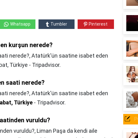
Whatsapp
Tumbler
Pinterest
den kurşun nerede?
ati nerede?, Atatürk'ün saatine isabet eden
at, Türkiye - Tripadvisor.
en saati nerede?
aati nerede?,
Atatürk'ün saatine isabet eden
eabat, Türkiye
- Tripadvisor.
P
saatinden vuruldu?
inden vuruldu?,
Liman Paşa da kendi aile