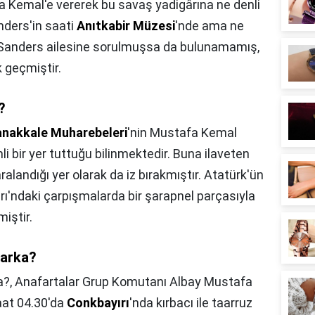
a Kemal'e vererek bu savaş yadigârına ne denli
nders'in saati
Anıtkabir Müzesi
'nde ama ne
i Sanders ailesine sorulmuşsa da bulunamamış,
k geçmiştir.
?
nakkale Muharebeleri
'nin Mustafa Kemal
i bir yer tuttuğu bilinmektedir. Buna ilaveten
ralandığı yer olarak da iz bırakmıştır. Atatürk'ün
'ndaki çarpışmalarda bir şarapnel parçasıyla
iştir.
marka?
a?,
Anafartalar Grup Komutanı Albay Mustafa
at 04.30'da
Conkbayırı
'nda kırbacı ile taarruz