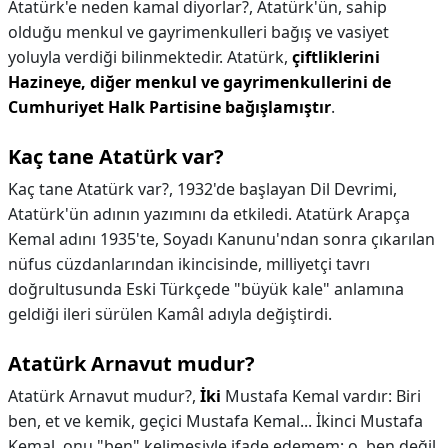
Atatürk'e neden kamal diyorlar?,
Atatürk'ün, sahip
olduğu menkul ve gayrimenkulleri bağış ve vasiyet
yoluyla verdiği bilinmektedir. Atatürk,
çiftliklerini
Hazineye, diğer menkul ve gayrimenkullerini de
Cumhuriyet Halk Partisine bağışlamıştır
.
Kaç tane Atatürk var?
Kaç tane Atatürk var?,
1932'de başlayan Dil Devrimi,
Atatürk'ün adının yazımını da etkiledi. Atatürk Arapça
Kemal adını 1935'te, Soyadı Kanunu'ndan sonra çıkarılan
nüfus cüzdanlarından ikincisinde, milliyetçi tavrı
doğrultusunda Eski Türkçede "büyük kale" anlamına
geldiği ileri sürülen Kamâl adıyla değiştirdi.
Atatürk Arnavut mudur?
Atatürk Arnavut mudur?,
İki
Mustafa Kemal vardır: Biri
ben, et ve kemik, geçici Mustafa Kemal... İkinci Mustafa
Kemal, onu "ben" kelimesiyle ifade edemem; o, ben değil,