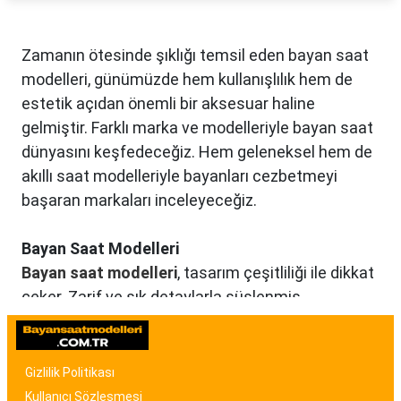
Zamanın ötesinde şıklığı temsil eden bayan saat
modelleri, günümüzde hem kullanışlılık hem de
estetik açıdan önemli bir aksesuar haline
gelmiştir. Farklı marka ve modelleriyle bayan saat
dünyasını keşfedeceğiz. Hem geleneksel hem de
akıllı saat modelleriyle bayanları cezbetmeyi
başaran markaları inceleyeceğiz.
Bayan Saat Modelleri
Bayan saat modelleri
, tasarım çeşitliliği ile dikkat
çeker. Zarif ve şık detaylarla süslenmiş
modellerden, spor ve günlük kullanıma uygun
olanlara kadar birçok seçenek mevcuttur. Renk,
malzeme ve tasarım özellikleriyle bayan saat
Gizlilik Politikası
modelleri, kullanıcıların tarzına uygun seçenekler
Kullanıcı Sözleşmesi