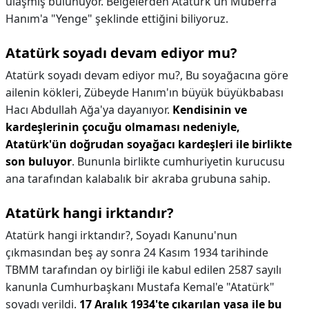
ulaşmış bulunuyor. Belgelerden Atatürk'ün Müberra
Hanım'a "Yenge" şeklinde ettiğini biliyoruz.
Atatürk soyadı devam ediyor mu?
Atatürk soyadı devam ediyor mu?,
Bu soyağacına göre
ailenin kökleri, Zübeyde Hanım'ın büyük büyükbabası
Hacı Abdullah Ağa'ya dayanıyor.
Kendisinin ve
kardeşlerinin çocuğu olmaması nedeniyle,
Atatürk'ün doğrudan soyağacı kardeşleri ile birlikte
son buluyor
. Bununla birlikte cumhuriyetin kurucusu
ana tarafından kalabalık bir akraba grubuna sahip.
Atatürk hangi irktandır?
Atatürk hangi irktandır?,
Soyadı Kanunu'nun
çıkmasından beş ay sonra 24 Kasım 1934 tarihinde
TBMM tarafından oy birliği ile kabul edilen 2587 sayılı
kanunla Cumhurbaşkanı Mustafa Kemal'e "Atatürk"
soyadı verildi.
17 Aralık 1934'te çıkarılan yasa ile bu