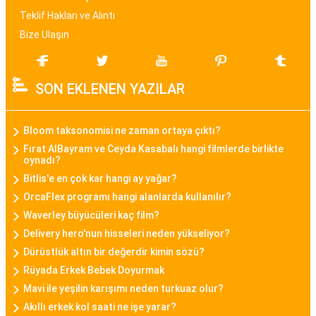
sunar.
Teklif Hakları ve Alıntı
Bize Ulaşın
Bayan Akıllı Saat
Teknolojinin gelişimi ile birlikte bayan akıllı saat
SON EKLENEN YAZILAR
modelleri de popülerlik kazanmıştır. Bu modeller,
sadece zamanı göstermekle kalmayıp, fitness
takibi, çağrı bildirimleri, müzik kontrolü gibi
Bloom taksonomisi ne zaman ortaya çıktı?
fonksiyonları da içinde barındırarak günümüz
Fırat AlBayram ve Ceyda Kasabalı hangi filmlerde birlikte
oynadı?
kadınının aktif yaşam tarzına uygun bir seçenek
Bitlis'e en çok kar hangi ay yağar?
sunar.
OrcaFlex programı hangi alanlarda kullanılır?
Waverley büyücüleri kaç film?
Daniel Klein Bayan Saat
Delivery hero'nun hisseleri neden yükseliyor?
Daniel Klein, şıklık ve kaliteyi bir araya getiren
Dürüstlük altın bir değerdir kimin sözü?
bayan saat modelleriyle bilinen bir markadır.
Rüyada Erkek Bebek Doyurmak
Minimalist tasarımları, zarif detayları ve kaliteli
Mavi ile yeşilin karışımı neden turkuaz olur?
malzemeleriyle Daniel Klein bayan saatleri,
Akıllı erkek kol saati ne işe yarar?