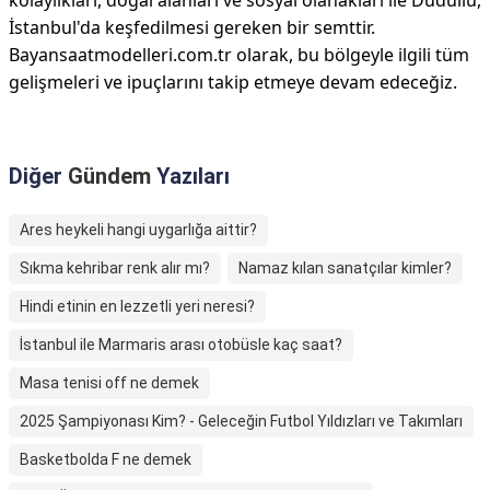
kolaylıkları, doğal alanları ve sosyal olanakları ile Dudullu,
İstanbul'da keşfedilmesi gereken bir semttir.
Bayansaatmodelleri.com.tr olarak, bu bölgeyle ilgili tüm
gelişmeleri ve ipuçlarını takip etmeye devam edeceğiz.
Diğer
Gündem
Yazıları
Ares heykeli hangi uygarlığa aittir?
Sıkma kehribar renk alır mı?
Namaz kılan sanatçılar kimler?
Hindi etinin en lezzetli yeri neresi?
İstanbul ile Marmaris arası otobüsle kaç saat?
Masa tenisi off ne demek
2025 Şampiyonası Kim? - Geleceğin Futbol Yıldızları ve Takımları
Basketbolda F ne demek