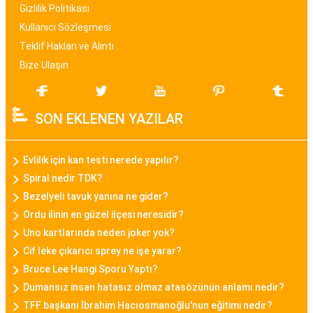
malzeme ve tasarım özellikleriyle bayan saat
Gizlilik Politikası
modelleri, kullanıcıların tarzına uygun seçenekler
Kullanıcı Sözleşmesi
sunar.
Teklif Hakları ve Alıntı
Bize Ulaşın
Bayan Akıllı Saat
Teknolojinin gelişimi ile birlikte bayan akıllı saat
SON EKLENEN YAZILAR
modelleri de popülerlik kazanmıştır. Bu modeller,
sadece zamanı göstermekle kalmayıp, fitness
takibi, çağrı bildirimleri, müzik kontrolü gibi
Evlilik için kan testi nerede yapılır?
fonksiyonları da içinde barındırarak günümüz
Spiral nedir TDK?
kadınının aktif yaşam tarzına uygun bir seçenek
Bezelyeli tavuk yanına ne gider?
sunar.
Ordu ilinin en güzel ilçesi neresidir?
Uno kartlarında neden joker yok?
Daniel Klein Bayan Saat
Cif leke çıkarıcı sprey ne işe yarar?
Daniel Klein, şıklık ve kaliteyi bir araya getiren
Bruce Lee Hangi Sporu Yaptı?
bayan saat modelleriyle bilinen bir markadır.
Dumansız insan hatasız olmaz atasözünün anlamı nedir?
TFF başkanı İbrahim Hacıosmanoğlu'nun eğitimi nedir?
Minimalist tasarımları, zarif detayları ve kaliteli