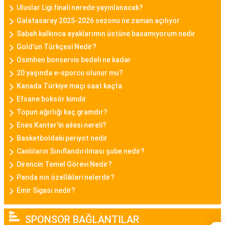
Uluslar Ligi finali nerede yayınlanacak?
malzemeleriyle Daniel Klein bayan saatleri,
Galatasaray 2025-2026 sezonu ne zaman açılıyor
kullanıcılarına tarz bir görünüm sunar.
Sabah kalkınca ayaklarımın üstüne basamıyorum nedir
Gold'un Türkçesi Nedir?
Casio Bayan Saat
Osimhen bonservis bedeli ne kadar
Casio, sağlamlığı ve fonksiyonelliği ile tanınan bir
20 yaşında e-sporcu olunur mu?
markadır. Casio bayan saat modelleri, dayanıklılık
Kanada Türkiye maçı saat kaçta
ve şıklığı bir araya getirerek spor ve günlük
Efsane boksör kimdir
kullanıma uygun seçenekler sunar.
Topun ağırlığı kaç gramdır?
Enes Kanter'in ailesi nereli?
Fossil Bayan Saat
Basketboldaki periyot nedir
Fossil, vintage ve modern tasarımları başarıyla
Canlıların Sınıflandırılması şube nedir?
birleştiren bayan saat modelleriyle bilinir. Fossil
Direncin Temel Görevi Nedir?
bayan saatleri, özgün detaylar ve kaliteli malzeme
Panda nın özellikleri nelerdir?
kullanımıyla öne çıkar.
Emir Sigası nedir?
Altın Saat Bayan
SPONSOR BAĞLANTILAR