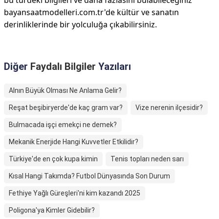
bu türdeki bilgileri ve daha fazlasını bulabileceğiniz
bayansaatmodelleri.com.tr'de kültür ve sanatın
derinliklerinde bir yolculuğa çıkabilirsiniz.
Diğer
Faydalı Bilgiler
Yazıları
Alnın Büyük Olması Ne Anlama Gelir?
Reşat beşibiryerde'de kaç gram var?
Vize nerenin ilçesidir?
Bulmacada işçi emekçi ne demek?
Mekanik Enerjide Hangi Kuvvetler Etkilidir?
Türkiye'de en çok kupa kimin
Tenis topları neden sarı
Kısal Hangi Takımda? Futbol Dünyasında Son Durum
Fethiye Yağlı Güreşleri'ni kim kazandı 2025
Poligona'ya Kimler Gidebilir?