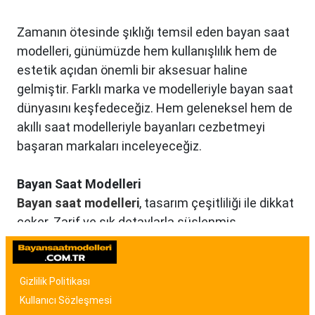
Zamanın ötesinde şıklığı temsil eden bayan saat
modelleri, günümüzde hem kullanışlılık hem de
estetik açıdan önemli bir aksesuar haline
gelmiştir. Farklı marka ve modelleriyle bayan saat
dünyasını keşfedeceğiz. Hem geleneksel hem de
akıllı saat modelleriyle bayanları cezbetmeyi
başaran markaları inceleyeceğiz.
Bayan Saat Modelleri
Bayan saat modelleri
, tasarım çeşitliliği ile dikkat
çeker. Zarif ve şık detaylarla süslenmiş
modellerden, spor ve günlük kullanıma uygun
olanlara kadar birçok seçenek mevcuttur. Renk,
malzeme ve tasarım özellikleriyle bayan saat
Gizlilik Politikası
modelleri, kullanıcıların tarzına uygun seçenekler
Kullanıcı Sözleşmesi