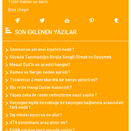
sunar.
Teklif Hakları ve Alıntı
Bize Ulaşın
Bayan Akıllı Saat
Teknolojinin gelişimi ile birlikte bayan akıllı saat
SON EKLENEN YAZILAR
modelleri de popülerlik kazanmıştır. Bu modeller,
sadece zamanı göstermekle kalmayıp, fitness
takibi, çağrı bildirimleri, müzik kontrolü gibi
Samsun'un yöresel kıyafeti nedir?
fonksiyonları da içinde barındırarak günümüz
Rüyada Tanımadığın Biriyle Sevgili Olmak ve Öpüşmek
kadınının aktif yaşam tarzına uygun bir seçenek
Mesut Özil'in en iyi editi hangisi?
sunar.
Ramos ve Sergio neden ayrıldı?
Tuvaletsiz 2 metrekarelik bir banyo yeterli mi?
Daniel Klein Bayan Saat
Blu tv'de Hangi Diziler Kaldırıldı?
Daniel Klein, şıklık ve kaliteyi bir araya getiren
Yapay zeka ile resim netleştirme nasıl yapılır?
bayan saat modelleriyle bilinen bir markadır.
Kaçıngan kişilik bozukluğu ile kaçıngan bağlanma arasındaki
fark nedir?
Minimalist tasarımları, zarif detayları ve kaliteli
Diş minesi aşınırsa ne olur?
malzemeleriyle Daniel Klein bayan saatleri,
AT6 şanzımanlı araç alınır mı?
kullanıcılarına tarz bir görünüm sunar.
Evlilik için kan testi nerede yapılır?