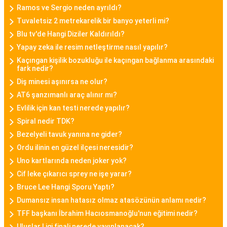
kadınının aktif yaşam tarzına uygun bir seçenek
Ramos ve Sergio neden ayrıldı?
sunar.
Tuvaletsiz 2 metrekarelik bir banyo yeterli mi?
Blu tv'de Hangi Diziler Kaldırıldı?
Daniel Klein Bayan Saat
Yapay zeka ile resim netleştirme nasıl yapılır?
Daniel Klein, şıklık ve kaliteyi bir araya getiren
Kaçıngan kişilik bozukluğu ile kaçıngan bağlanma arasındaki
fark nedir?
bayan saat modelleriyle bilinen bir markadır.
Diş minesi aşınırsa ne olur?
Minimalist tasarımları, zarif detayları ve kaliteli
AT6 şanzımanlı araç alınır mı?
malzemeleriyle Daniel Klein bayan saatleri,
Evlilik için kan testi nerede yapılır?
kullanıcılarına tarz bir görünüm sunar.
Spiral nedir TDK?
Bezelyeli tavuk yanına ne gider?
Casio Bayan Saat
Ordu ilinin en güzel ilçesi neresidir?
Casio, sağlamlığı ve fonksiyonelliği ile tanınan bir
Uno kartlarında neden joker yok?
markadır. Casio bayan saat modelleri, dayanıklılık
Cif leke çıkarıcı sprey ne işe yarar?
ve şıklığı bir araya getirerek spor ve günlük
Bruce Lee Hangi Sporu Yaptı?
kullanıma uygun seçenekler sunar.
Dumansız insan hatasız olmaz atasözünün anlamı nedir?
TFF başkanı İbrahim Hacıosmanoğlu'nun eğitimi nedir?
Fossil Bayan Saat
Uluslar Ligi finali nerede yayınlanacak?