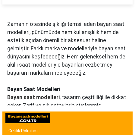
Zamanın ötesinde şıklığı temsil eden bayan saat
modelleri, günümüzde hem kullanışlılık hem de
estetik açıdan önemli bir aksesuar haline
gelmiştir. Farklı marka ve modelleriyle bayan saat
dünyasını keşfedeceğiz. Hem geleneksel hem de
akıllı saat modelleriyle bayanları cezbetmeyi
başaran markaları inceleyeceğiz.
Bayan Saat Modelleri
Bayan saat modelleri
, tasarım çeşitliliği ile dikkat
çeker. Zarif ve şık detaylarla süslenmiş
modellerden, spor ve günlük kullanıma uygun
olanlara kadar birçok seçenek mevcuttur. Renk,
malzeme ve tasarım özellikleriyle bayan saat
Gizlilik Politikası