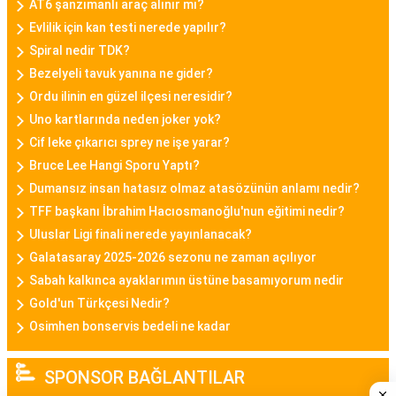
AT6 şanzımanlı araç alınır mı?
kullanıcılarına tarz bir görünüm sunar.
Evlilik için kan testi nerede yapılır?
Spiral nedir TDK?
Casio Bayan Saat
Bezelyeli tavuk yanına ne gider?
Casio, sağlamlığı ve fonksiyonelliği ile tanınan bir
Ordu ilinin en güzel ilçesi neresidir?
markadır. Casio bayan saat modelleri, dayanıklılık
Uno kartlarında neden joker yok?
ve şıklığı bir araya getirerek spor ve günlük
Cif leke çıkarıcı sprey ne işe yarar?
kullanıma uygun seçenekler sunar.
Bruce Lee Hangi Sporu Yaptı?
Dumansız insan hatasız olmaz atasözünün anlamı nedir?
Fossil Bayan Saat
TFF başkanı İbrahim Hacıosmanoğlu'nun eğitimi nedir?
Fossil, vintage ve modern tasarımları başarıyla
Uluslar Ligi finali nerede yayınlanacak?
birleştiren bayan saat modelleriyle bilinir. Fossil
Galatasaray 2025-2026 sezonu ne zaman açılıyor
bayan saatleri, özgün detaylar ve kaliteli malzeme
Sabah kalkınca ayaklarımın üstüne basamıyorum nedir
kullanımıyla öne çıkar.
Gold'un Türkçesi Nedir?
Osimhen bonservis bedeli ne kadar
Altın Saat Bayan
Altın saat modelleri, lüks ve şıklığı temsil eder.
SPONSOR BAĞLANTILAR