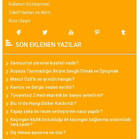
modelleri, kullanıcıların tarzına uygun seçenekler
Kullanıcı Sözleşmesi
sunar.
Teklif Hakları ve Alıntı
Bize Ulaşın
Bayan Akıllı Saat
Teknolojinin gelişimi ile birlikte bayan akıllı saat
SON EKLENEN YAZILAR
modelleri de popülerlik kazanmıştır. Bu modeller,
sadece zamanı göstermekle kalmayıp, fitness
takibi, çağrı bildirimleri, müzik kontrolü gibi
Samsun'un yöresel kıyafeti nedir?
fonksiyonları da içinde barındırarak günümüz
Rüyada Tanımadığın Biriyle Sevgili Olmak ve Öpüşmek
kadınının aktif yaşam tarzına uygun bir seçenek
Mesut Özil'in en iyi editi hangisi?
sunar.
Ramos ve Sergio neden ayrıldı?
Tuvaletsiz 2 metrekarelik bir banyo yeterli mi?
Daniel Klein Bayan Saat
Blu tv'de Hangi Diziler Kaldırıldı?
Daniel Klein, şıklık ve kaliteyi bir araya getiren
Yapay zeka ile resim netleştirme nasıl yapılır?
bayan saat modelleriyle bilinen bir markadır.
Kaçıngan kişilik bozukluğu ile kaçıngan bağlanma arasındaki
fark nedir?
Minimalist tasarımları, zarif detayları ve kaliteli
Diş minesi aşınırsa ne olur?
malzemeleriyle Daniel Klein bayan saatleri,