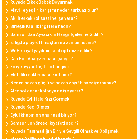
Rüyada Erkek Bebek Doyurmak
bayan saat modelleriyle bilinen bir markadır.
Mavi ile yeşilin karışımı neden turkuaz olur?
Minimalist tasarımları, zarif detayları ve kaliteli
Akıllı erkek kol saati ne işe yarar?
malzemeleriyle Daniel Klein bayan saatleri,
Birleşik Krallık İngiltere nedir?
kullanıcılarına tarz bir görünüm sunar.
Samsun'dan Ayvacık'ın Hangi İlçelerine Gidilir?
2. ligde play-off maçları ne zaman nesine?
Casio Bayan Saat
Wi-Fi sinyal yayılımı nasıl optimize edilir?
Casio, sağlamlığı ve fonksiyonelliği ile tanınan bir
Can Bus Analyzer nasıl çalışır?
markadır. Casio bayan saat modelleri, dayanıklılık
En iyi seyyar taş fırın hangisi?
ve şıklığı bir araya getirerek spor ve günlük
Metalik renkler nasıl kodlanır?
kullanıma uygun seçenekler sunar.
Neden bazen güçlü ve bazen zayıf hissediyorsunuz?
Alcohol denat kolonya ne işe yarar?
Fossil Bayan Saat
Rüyada Evli Hala Kızı Görmek
Fossil, vintage ve modern tasarımları başarıyla
Rüyada Kedi Ölmesi
birleştiren bayan saat modelleriyle bilinir. Fossil
Eylül kitabının sonu nasıl bitiyor?
bayan saatleri, özgün detaylar ve kaliteli malzeme
Samsun'un yöresel kıyafeti nedir?
kullanımıyla öne çıkar.
Rüyada Tanımadığın Biriyle Sevgili Olmak ve Öpüşmek