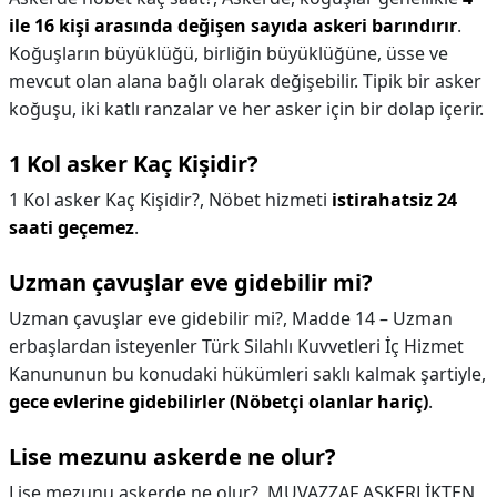
ile 16 kişi arasında değişen sayıda askeri barındırır
.
Koğuşların büyüklüğü, birliğin büyüklüğüne, üsse ve
mevcut olan alana bağlı olarak değişebilir. Tipik bir asker
koğuşu, iki katlı ranzalar ve her asker için bir dolap içerir.
1 Kol asker Kaç Kişidir?
1 Kol asker Kaç Kişidir?,
Nöbet hizmeti
istirahatsiz 24
saati geçemez
.
Uzman çavuşlar eve gidebilir mi?
Uzman çavuşlar eve gidebilir mi?,
Madde 14 – Uzman
erbaşlardan isteyenler Türk Silahlı Kuvvetleri İç Hizmet
Kanununun bu konudaki hükümleri saklı kalmak şartiyle,
gece evlerine gidebilirler (Nöbetçi olanlar hariç)
.
Lise mezunu askerde ne olur?
Lise mezunu askerde ne olur?,
MUVAZZAF ASKERLİKTEN