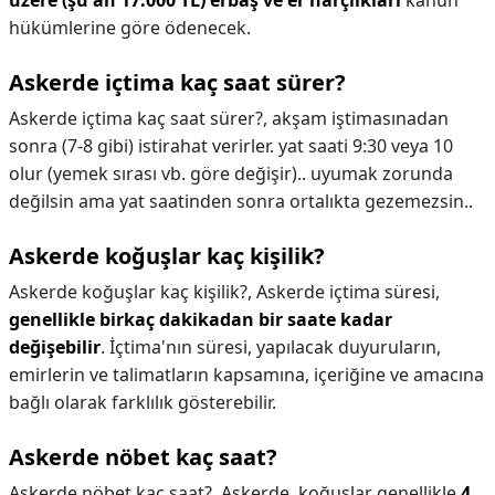
üzere (şu an 17.000 TL) erbaş ve er harçlıkları
kanun
hükümlerine göre ödenecek.
Askerde içtima kaç saat sürer?
Askerde içtima kaç saat sürer?,
akşam iştimasınadan
sonra (7-8 gibi) istirahat verirler. yat saati 9:30 veya 10
olur (yemek sırası vb. göre değişir).. uyumak zorunda
değilsin ama yat saatinden sonra ortalıkta gezemezsin..
Askerde koğuşlar kaç kişilik?
Askerde koğuşlar kaç kişilik?,
Askerde içtima süresi,
genellikle birkaç dakikadan bir saate kadar
değişebilir
. İçtima'nın süresi, yapılacak duyuruların,
emirlerin ve talimatların kapsamına, içeriğine ve amacına
bağlı olarak farklılık gösterebilir.
Askerde nöbet kaç saat?
Askerde nöbet kaç saat?,
Askerde, koğuşlar genellikle
4