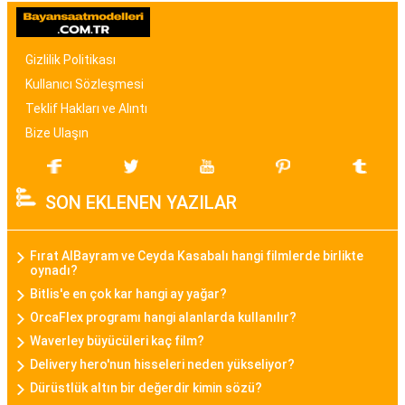
modellerden, spor ve günlük kullanıma uygun
olanlara kadar birçok seçenek mevcuttur. Renk,
malzeme ve tasarım özellikleriyle bayan saat
Gizlilik Politikası
modelleri, kullanıcıların tarzına uygun seçenekler
Kullanıcı Sözleşmesi
sunar.
Teklif Hakları ve Alıntı
Bize Ulaşın
Bayan Akıllı Saat
Teknolojinin gelişimi ile birlikte bayan akıllı saat
SON EKLENEN YAZILAR
modelleri de popülerlik kazanmıştır. Bu modeller,
sadece zamanı göstermekle kalmayıp, fitness
takibi, çağrı bildirimleri, müzik kontrolü gibi
Fırat AlBayram ve Ceyda Kasabalı hangi filmlerde birlikte
oynadı?
fonksiyonları da içinde barındırarak günümüz
Bitlis'e en çok kar hangi ay yağar?
kadınının aktif yaşam tarzına uygun bir seçenek
OrcaFlex programı hangi alanlarda kullanılır?
sunar.
Waverley büyücüleri kaç film?
Delivery hero'nun hisseleri neden yükseliyor?
Daniel Klein Bayan Saat
Dürüstlük altın bir değerdir kimin sözü?
Daniel Klein, şıklık ve kaliteyi bir araya getiren