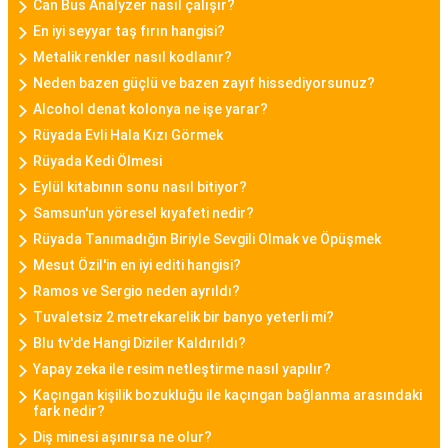
takibi, çağrı bildirimleri, müzik kontrolü gibi
Can Bus Analyzer nasıl çalışır?
fonksiyonları da içinde barındırarak günümüz
En iyi seyyar taş fırın hangisi?
kadınının aktif yaşam tarzına uygun bir seçenek
Metalik renkler nasıl kodlanır?
sunar.
Neden bazen güçlü ve bazen zayıf hissediyorsunuz?
Alcohol denat kolonya ne işe yarar?
Daniel Klein Bayan Saat
Rüyada Evli Hala Kızı Görmek
Daniel Klein, şıklık ve kaliteyi bir araya getiren
Rüyada Kedi Ölmesi
bayan saat modelleriyle bilinen bir markadır.
Eylül kitabının sonu nasıl bitiyor?
Samsun'un yöresel kıyafeti nedir?
Minimalist tasarımları, zarif detayları ve kaliteli
Rüyada Tanımadığın Biriyle Sevgili Olmak ve Öpüşmek
malzemeleriyle Daniel Klein bayan saatleri,
Mesut Özil'in en iyi editi hangisi?
kullanıcılarına tarz bir görünüm sunar.
Ramos ve Sergio neden ayrıldı?
Tuvaletsiz 2 metrekarelik bir banyo yeterli mi?
Casio Bayan Saat
Blu tv'de Hangi Diziler Kaldırıldı?
Casio, sağlamlığı ve fonksiyonelliği ile tanınan bir
Yapay zeka ile resim netleştirme nasıl yapılır?
markadır. Casio bayan saat modelleri, dayanıklılık
Kaçıngan kişilik bozukluğu ile kaçıngan bağlanma arasındaki
ve şıklığı bir araya getirerek spor ve günlük
fark nedir?
kullanıma uygun seçenekler sunar.
Diş minesi aşınırsa ne olur?