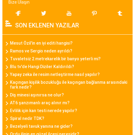
Bize Ulaşın
Bayan Akıllı Saat
Teknolojinin gelişimi ile birlikte bayan akıllı saat
SON EKLENEN YAZILAR
modelleri de popülerlik kazanmıştır. Bu modeller,
sadece zamanı göstermekle kalmayıp, fitness
takibi, çağrı bildirimleri, müzik kontrolü gibi
Mesut Özil'in en iyi editi hangisi?
fonksiyonları da içinde barındırarak günümüz
Ramos ve Sergio neden ayrıldı?
kadınının aktif yaşam tarzına uygun bir seçenek
Tuvaletsiz 2 metrekarelik bir banyo yeterli mi?
sunar.
Blu tv'de Hangi Diziler Kaldırıldı?
Yapay zeka ile resim netleştirme nasıl yapılır?
Daniel Klein Bayan Saat
Kaçıngan kişilik bozukluğu ile kaçıngan bağlanma arasındaki
fark nedir?
Daniel Klein, şıklık ve kaliteyi bir araya getiren
Diş minesi aşınırsa ne olur?
bayan saat modelleriyle bilinen bir markadır.
AT6 şanzımanlı araç alınır mı?
Minimalist tasarımları, zarif detayları ve kaliteli
Evlilik için kan testi nerede yapılır?
malzemeleriyle Daniel Klein bayan saatleri,
Spiral nedir TDK?
kullanıcılarına tarz bir görünüm sunar.
Bezelyeli tavuk yanına ne gider?
Ordu ilinin en güzel ilçesi neresidir?