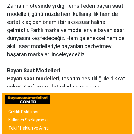
Zamanın ötesinde şıklığı temsil eden bayan saat
modelleri, günümüzde hem kullanışlılık hem de
estetik açıdan önemli bir aksesuar haline
gelmiştir. Farklı marka ve modelleriyle bayan saat
dünyasını keşfedeceğiz. Hem geleneksel hem de
akıllı saat modelleriyle bayanları cezbetmeyi
başaran markaları inceleyeceğiz.
Bayan Saat Modelleri
Bayan saat modelleri
, tasarım çeşitliliği ile dikkat
çeker. Zarif ve şık detaylarla süslenmiş
modellerden, spor ve günlük kullanıma uygun
olanlara kadar birçok seçenek mevcuttur. Renk,
malzeme ve tasarım özellikleriyle bayan saat
Gizlilik Politikası
modelleri, kullanıcıların tarzına uygun seçenekler
Kullanıcı Sözleşmesi
sunar.
Teklif Hakları ve Alıntı